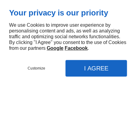
Taxi ambulancier à Longny-au-Perche
Your privacy is our priority
We use Cookies to improve user experience by
personalising content and ads, as well as analyzing
traffic and optimizing social networks functionalities.
By clicking "I Agree" you consent to the use of Cookies
from our partners
Google
Facebook
.
I AGREE
Customize
APPEL
MENU
CONTACT
PLAN
Accueil
Service ambulancier
Ambulancier
Confiez-nous votre transport sanitaire.
Contactez-nous.
Taxi