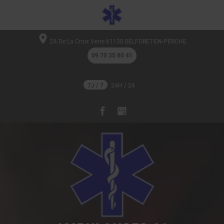
ZA De La Croix Verte
61130
BELFORET-EN-PERCHE
09 70 35 80 41
7J / 7
24H / 24