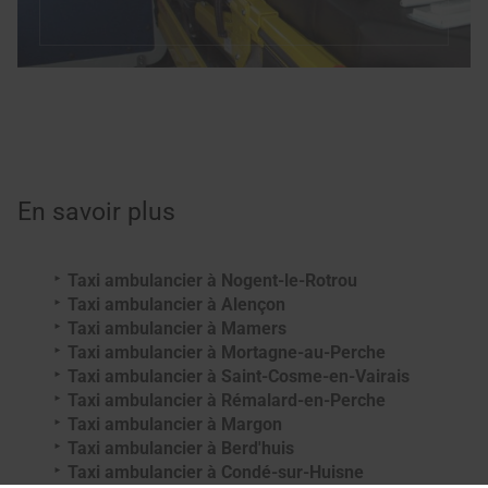
En savoir plus
Taxi ambulancier à Nogent-le-Rotrou
Taxi ambulancier à Alençon
Taxi ambulancier à Mamers
Taxi ambulancier à Mortagne-au-Perche
Taxi ambulancier à Saint-Cosme-en-Vairais
Taxi ambulancier à Rémalard-en-Perche
Taxi ambulancier à Margon
Taxi ambulancier à Berd'huis
Taxi ambulancier à Condé-sur-Huisne