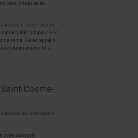
nt ainsi une prise en
ur assurer votre sécurité
irréprochable, adapté à vos
ts de santé. Faites appel à
n avec
Ambulances 61
à
à Saint-Cosme-
bulances de confiance
à
 votre transport