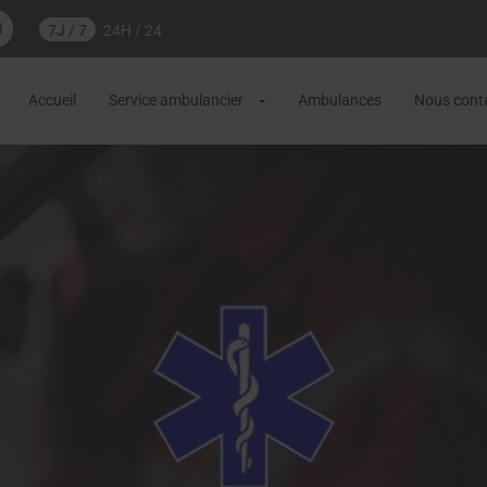
1
7J / 7
24H / 24
Accueil
Service ambulancier
Ambulances
Nous cont