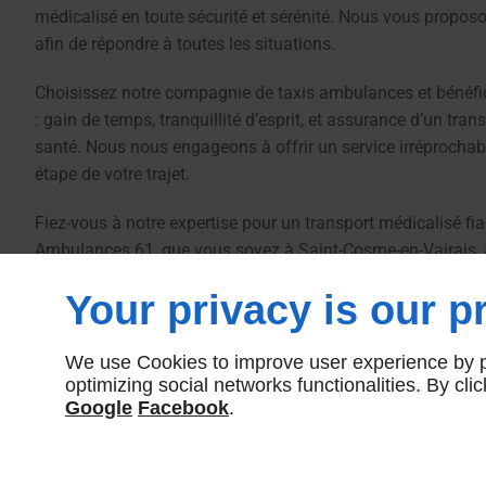
médicalisé en toute sécurité et sérénité. Nous vous propos
afin de répondre à toutes les situations.
Choisissez notre compagnie de taxis ambulances et bénéfi
: gain de temps, tranquillité d’esprit, et assurance d’un tran
santé. Nous nous engageons à offrir un service irréprochabl
étape de votre trajet.
Fiez-vous à notre expertise pour un transport médicalisé fi
Ambulances 61, que vous soyez à Saint-Cosme-en-Vairais,
dans les alentours.
Your privacy is our pr
We use Cookies to improve user experience by pe
Pour obtenir plus de détails sur notre service de taxi ambu
optimizing social networks functionalities. By cl
Google
Facebook
.