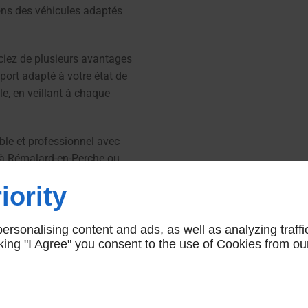
ons des véhicules adaptés
ciez de plusieurs avantages
sport adapté à votre état de
e, en veillant à chaque
able et professionnel avec
 à Rémalard-en-Perche ou
iority
rsonalising content and ads, as well as analyzing traffi
lance, contactez-nous.
icking "I Agree" you consent to the use of Cookies from ou