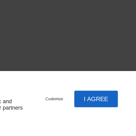
I AGREE
Customize
c and
r partners