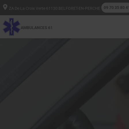
09 70 35 80 4
ZA De La Croix Verte
61130
BELFORET-EN-PERCHE
AMBULANCES 61